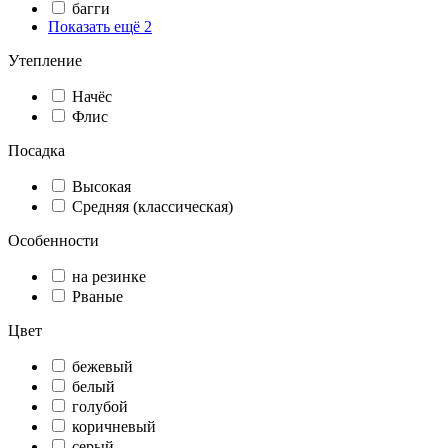
багги
Показать ещё 2
Утепление
Начёс
Флис
Посадка
Высокая
Средняя (классическая)
Особенности
на резинке
Рваные
Цвет
бежевый
белый
голубой
коричневый
серый