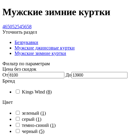
Мужские зимние куртки
46
50
52
54
56
58
Уточнить раздел
Безрукавки
Мужские джинсовые куртки
Мужские зимние куртки
Фильтр по параметрам
Цена без скидок
От
До
Бренд
Kings Wind
(8)
Цвет
зеленый
(1)
серый
(1)
темно-синий
(1)
черный
(5)