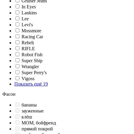
Gruiser Jeans
In Eyes
Lankins
Lee
Levi's
Mossmore
Racing Car
Rebeli
RIFLE
Robot Fish
Super Ship
Wrangler
Super Perry's
Vigoss
Показать ещё 19
Фасон
бананы
зауженные
клёш
МОМ, бойфренд
прямой покрой