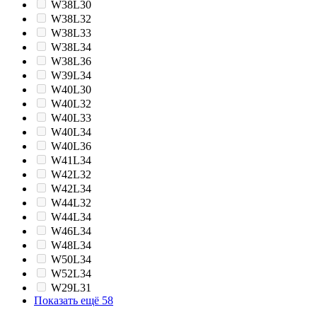
W38L30
W38L32
W38L33
W38L34
W38L36
W39L34
W40L30
W40L32
W40L33
W40L34
W40L36
W41L34
W42L32
W42L34
W44L32
W44L34
W46L34
W48L34
W50L34
W52L34
W29L31
Показать ещё 58