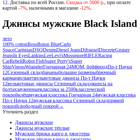
12
. Доставка по всей России.
Скидка от 5000 р
., при оплате
картой
-
7%
, наличными в магазине
-12%
.
Джинсы мужские Black Island
лето
100% cotton
Boss
Boton Blue
Carlo
Space
Cartigian
DSQ
Denim
Diesel Jeans
Difransel
Discrete
Gruiser
Jeans
In Eyes
Lankins
Lee
Levi's
Mossmore
RIFLE
Racing
Car
Rebeli
Robot Fish
Super Perry's
Super
Ship
Vigoss
Wrangler
Гончарная 24
МОМ, бойфренд
Пр-т Науки
12
Сезонный склад
бананы
большие размеры
брючный
карман
вельвет
вельветовые джинсы Пр-т Науки
12
вельветовые джинсы Сезонный склад
джинсы на
болтах
зауженные
классика за 2500
классический
покрой
клёш
мужская классика Гончарная 24
мужская классика
Пр-т Науки 12
мужская классика Сезонный склад
прямой
покрой
свободный покрой
→
Уточнить раздел
Джинсы мужские
Джинсы мужские тёплые
Мужские брюки карго и джоггеры
Мужские тёплые карго и джоггеры