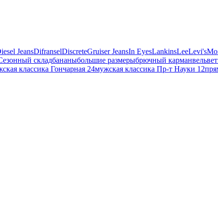
iesel Jeans
Difransel
Discrete
Gruiser Jeans
In Eyes
Lankins
Lee
Levi's
Mo
Сезонный склад
бананы
большие размеры
брючный карман
вельвет
ская классика Гончарная 24
мужская классика Пр-т Науки 12
пря