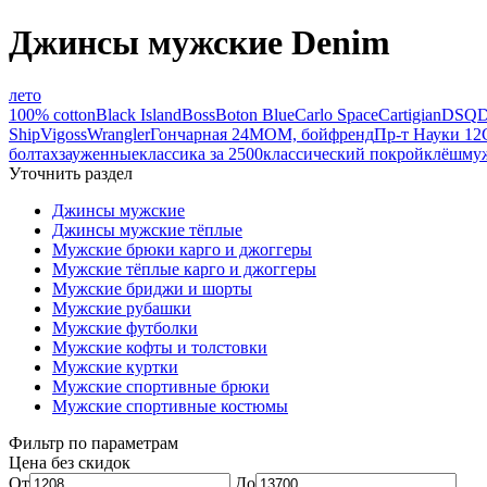
Джинсы мужские Denim
лето
100% cotton
Black Island
Boss
Boton Blue
Carlo Space
Cartigian
DSQ
D
Ship
Vigoss
Wrangler
Гончарная 24
МОМ, бойфренд
Пр-т Науки 12
болтах
зауженные
классика за 2500
классический покрой
клёш
муж
Уточнить раздел
Джинсы мужские
Джинсы мужские тёплые
Мужские брюки карго и джоггеры
Мужские тёплые карго и джоггеры
Мужские бриджи и шорты
Мужские рубашки
Мужские футболки
Мужские кофты и толстовки
Мужские куртки
Мужские спортивные брюки
Мужские спортивные костюмы
Фильтр по параметрам
Цена без скидок
От
До