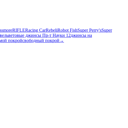
ssmore
RIFLE
Racing Car
Rebeli
Robot Fish
Super Perry's
Super
вельветовые джинсы Пр-т Науки 12
джинсы на
мой покрой
свободный покрой
→