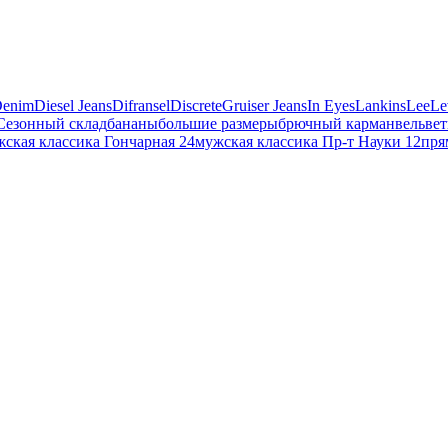
enim
Diesel Jeans
Difransel
Discrete
Gruiser Jeans
In Eyes
Lankins
Lee
Le
Сезонный склад
бананы
большие размеры
брючный карман
вельвет
ская классика Гончарная 24
мужская классика Пр-т Науки 12
пря