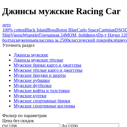
Джинсы мужские Racing Car
лето
100% cotton
Black Island
Boss
Boton Blue
Carlo Space
Cartigian
DSQ
D
Ship
Vigoss
Wrangler
Гончарная 24
МОМ, бойфренд
Пр-т Науки 12
болтах
зауженные
классика за 2500
классический покрой
клёш
муж
Уточнить раздел
Джинсы мужские
Джинсы мужские тёплые
Мужские брюки карго и джоггеры
Мужские тёплые карго и джоггеры
Мужские бриджи и шорты
Мужские рубашки
Мужские футболки
Мужские кофты и толстовки
Мужские куртки
Мужские спортивные брюки
Мужские спортивные костюмы
Фильтр по параметрам
Цена без скидок
От
До