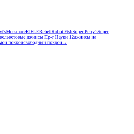
vi's
Mossmore
RIFLE
Rebeli
Robot Fish
Super Perry's
Super
вельветовые джинсы Пр-т Науки 12
джинсы на
мой покрой
свободный покрой
→