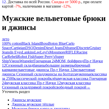
12
. Доставка по всей России.
Скидка от 5000 р
., при оплате
картой
-
7%
, наличными в магазине
-12%
.
Мужские вельветовые брюки
и джинсы
лето
100% cotton
Black Island
Boss
Boton Blue
Carlo
Space
Cartigian
DSQ
Denim
Diesel Jeans
Difransel
Discrete
Gruiser
Jeans
In Eyes
Lankins
Lee
Levi's
Mossmore
RIFLE
Racing
Car
Rebeli
Robot Fish
Super Perry's
Super
Ship
Vigoss
Wrangler
Гончарная 24
МОМ, бойфренд
Пр-т Науки
12
Сезонный склад
бананы
большие размеры
брючный
карман
вельветовые джинсы Пр-т Науки 12
вельветовые
джинсы Сезонный склад
джинсы на болтах
зауженные
классика
за 2500
классический покрой
клёш
мужская классика Гончарная
24
мужская классика Пр-т Науки 12
мужская классика
Сезонный склад
прямой покрой
свободный покрой
→
Уточнить раздел
Джинсы мужские
Джинсы мужские тёплые
Мужские брюки карго и джоггеры