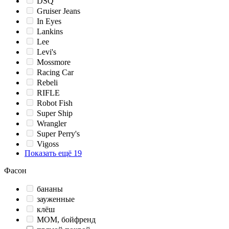
DSQ
Gruiser Jeans
In Eyes
Lankins
Lee
Levi's
Mossmore
Racing Car
Rebeli
RIFLE
Robot Fish
Super Ship
Wrangler
Super Perry's
Vigoss
Показать ещё 19
Фасон
бананы
зауженные
клёш
МОМ, бойфренд