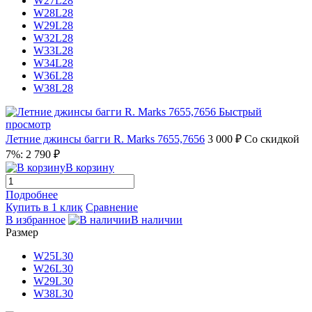
W27L28
W28L28
W29L28
W32L28
W33L28
W34L28
W36L28
W38L28
Быстрый
просмотр
Летние джинсы багги R. Marks 7655,7656
3 000 ₽
Со скидкой
7%: 2 790 ₽
В корзину
Подробнее
Купить в 1 клик
Сравнение
В избранное
В наличии
Размер
W25L30
W26L30
W29L30
W38L30