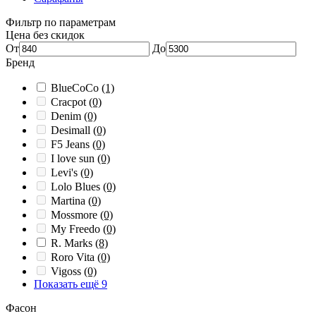
Фильтр по параметрам
Цена без скидок
От
До
Бренд
BlueCoCo
(1)
Cracpot
(0)
Denim
(0)
Desimall
(0)
F5 Jeans
(0)
I love sun
(0)
Levi's
(0)
Lolo Blues
(0)
Martina
(0)
Mossmore
(0)
My Freedo
(0)
R. Marks
(8)
Roro Vita
(0)
Vigoss
(0)
Показать ещё 9
Фасон