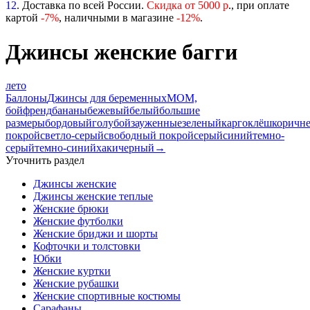
12
. Доставка по всей России.
Скидка от 5000 р
., при оплате
картой
-
7%
, наличными в магазине
-12%
.
Джинсы женские багги
лето
Баллоны
Джинсы для беременных
МОМ,
бойфренд
бананы
бежевый
белый
большие
размеры
бордовый
голубой
зауженные
зеленый
карго
клёш
коричн
покрой
светло-серый
свободный покрой
серый
синий
темно-
серый
темно-синий
хаки
черный
→
Уточнить раздел
Джинсы женские
Джинсы женские теплые
Женские брюки
Женские футболки
Женские бриджи и шорты
Кофточки и толстовки
Юбки
Женские куртки
Женские рубашки
Женские спортивные костюмы
Сарафаны