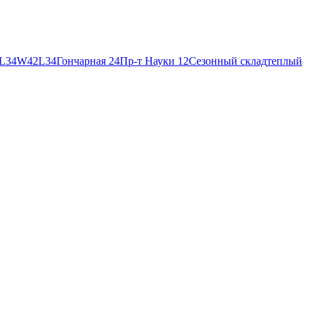
L34
W42L34
Гончарная 24
Пр-т Науки 12
Сезонный склад
теплый