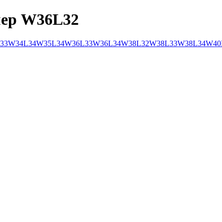
мер W36L32
33
W34L34
W35L34
W36L33
W36L34
W38L32
W38L33
W38L34
W40