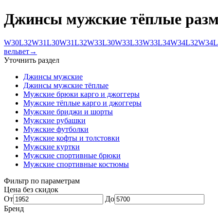
Джинсы мужские тёплые раз
W30L32
W31L30
W31L32
W33L30
W33L33
W33L34
W34L32
W34L
вельвет
→
Уточнить раздел
Джинсы мужские
Джинсы мужские тёплые
Мужские брюки карго и джоггеры
Мужские тёплые карго и джоггеры
Мужские бриджи и шорты
Мужские рубашки
Мужские футболки
Мужские кофты и толстовки
Мужские куртки
Мужские спортивные брюки
Мужские спортивные костюмы
Фильтр по параметрам
Цена без скидок
От
До
Бренд