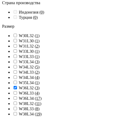
Страна производства
Индонезия
(0)
Турция
(0)
Размер
W30L32
(1)
W31L30
(1)
W31L32
(2)
W33L30
(1)
W33L33
(1)
W33L34
(3)
W34L32
(5)
W34L33
(2)
W34L34
(4)
W35L34
(1)
W36L32
(3)
W36L33
(4)
W36L34
(17)
W38L32
(11)
W38L33
(8)
W38L34
(19)