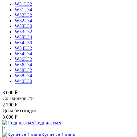
W31L32
W31L34
W32L32
W32L34
W33L30
W33L32
W33L34
W34L30
W34L32
W34L34
W36L32
W36L34
W38L32
W38L34
W40L30
3 000 ₽
Со скидкой 7%
2 700 ₽
Цена без скидок
3 000 ₽
Подписаться
Купить в 1 клик