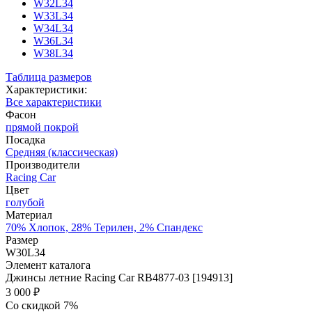
W32L34
W33L34
W34L34
W36L34
W38L34
Таблица размеров
Характеристики:
Все характеристики
Фасон
прямой покрой
Посадка
Средняя (классическая)
Производители
Racing Car
Цвет
голубой
Материал
70% Хлопок, 28% Терилен, 2% Спандекс
Размер
W30L34
Элемент каталога
Джинсы летние Racing Car RB4877-03 [194913]
3 000 ₽
Со скидкой 7%