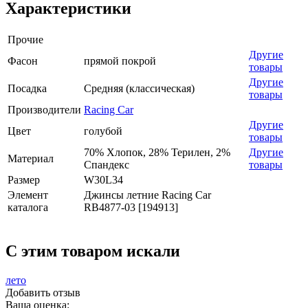
Характеристики
Прочие
Другие
Фасон
прямой покрой
товары
Другие
Посадка
Средняя (классическая)
товары
Производители
Racing Car
Другие
Цвет
голубой
товары
70% Хлопок, 28% Терилен, 2%
Другие
Материал
Спандекс
товары
Размер
W30L34
Элемент
Джинсы летние Racing Car
каталога
RB4877-03 [194913]
C этим товаром искали
лето
Добавить отзыв
Ваша оценка: