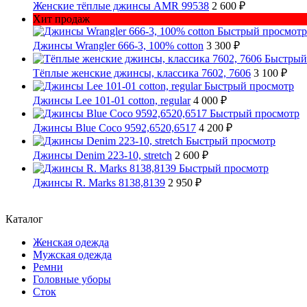
Женские тёплые джинсы AMR 99538
2 600 ₽
Хит продаж
Быстрый просмотр
Джинсы Wrangler 666-3, 100% cotton
3 300 ₽
Быстрый
Тёплые женские джинсы, классика 7602, 7606
3 100 ₽
Быстрый просмотр
Джинсы Lee 101-01 cotton, regular
4 000 ₽
Быстрый просмотр
Джинсы Blue Coco 9592,6520,6517
4 200 ₽
Быстрый просмотр
Джинсы Denim 223-10, stretch
2 600 ₽
Быстрый просмотр
Джинсы R. Marks 8138,8139
2 950 ₽
Каталог
Женская одежда
Мужская одежда
Ремни
Головные уборы
Сток