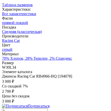
Таблица размеров
Характеристики:
Все характеристики
Фасон
прямой покрой
Посадка
Средняя (классическая)
Производители
Racing Car
Цвет
серый
Материал
70% Хлопок, 28% Терилен, 2% Спандекс
Размер
W30L34
Элемент каталога
Джинсы Racing Car RB4966-HQ [194078]
3 000 ₽
Со скидкой 7%
2 700 ₽
Цена без скидок
3 000 ₽
Подписаться