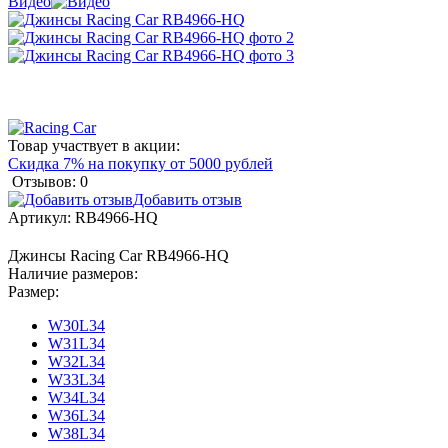
Видео
Товар участвует в акции:
Скидка 7% на покупку от 5000 рублей
Отзывов: 0
Добавить отзыв
Артикул:
RB4966-HQ
Джинсы Racing Car RB4966-HQ
Наличие размеров:
Размер:
W30L34
W31L34
W32L34
W33L34
W34L34
W36L34
W38L34