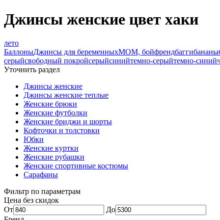
Джинсы женские цвет хаки
лето
Баллоны
Джинсы для беременных
МОМ, бойфренд
багги
бананы
серый
свободный покрой
серый
синий
темно-серый
темно-синий
Уточнить раздел
Джинсы женские
Джинсы женские теплые
Женские брюки
Женские футболки
Женские бриджи и шорты
Кофточки и толстовки
Юбки
Женские куртки
Женские рубашки
Женские спортивные костюмы
Сарафаны
Фильтр по параметрам
Цена без скидок
От
До
Бренд