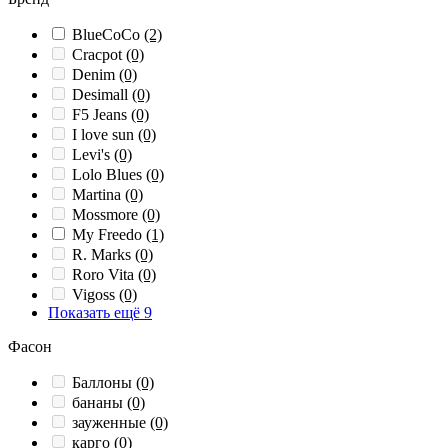
BlueCoCo
(2)
Cracpot
(0)
Denim
(0)
Desimall
(0)
F5 Jeans
(0)
I love sun
(0)
Levi's
(0)
Lolo Blues
(0)
Martina
(0)
Mossmore
(0)
My Freedo
(1)
R. Marks
(0)
Roro Vita
(0)
Vigoss
(0)
Показать ещё 9
Фасон
Баллоны
(0)
бананы
(0)
зауженные
(0)
карго
(0)