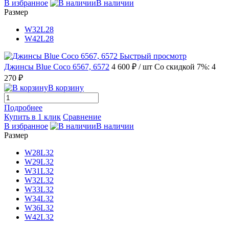
В избранное
В наличии
Размер
W32L28
W42L28
Быстрый просмотр
Джинсы Blue Coco 6567, 6572
4 600 ₽
/ шт
Со скидкой 7%: 4
270 ₽
В корзину
Подробнее
Купить в 1 клик
Сравнение
В избранное
В наличии
Размер
W28L32
W29L32
W31L32
W32L32
W33L32
W34L32
W36L32
W42L32