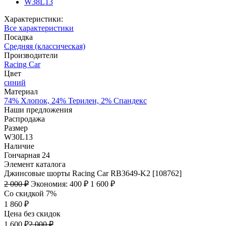
W38L13
Характеристики:
Все характеристики
Посадка
Средняя (классическая)
Производители
Racing Car
Цвет
синий
Материал
74% Хлопок, 24% Терилен, 2% Спандекс
Наши предложения
Распродажа
Размер
W30L13
Наличие
Гончарная 24
Элемент каталога
Джинсовые шорты Racing Car RB3649-K2 [108762]
2 000 ₽
Экономия:
400 ₽
1 600 ₽
Со скидкой 7%
1 860 ₽
Цена без скидок
1 600 ₽
2 000 ₽