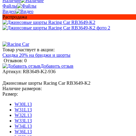
Наличие
Файлы
Видео
Распродажа
Товар участвует в акции:
Скидка 20% на бриджи и шорты
Отзывов: 0
Добавить отзыв
Артикул:
RB3649-K2-936
Джинсовые шорты Racing Car RB3649-K2
Наличие размеров:
Размер:
W30L13
W31L13
W32L13
W33L13
W34L13
W36L13