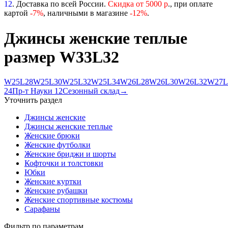
12
. Доставка по всей России.
Скидка от 5000 р
., при оплате
картой
-
7%
, наличными в магазине
-12%
.
Джинсы женские теплые
размер W33L32
W25L28
W25L30
W25L32
W25L34
W26L28
W26L30
W26L32
W27L
24
Пр-т Науки 12
Сезонный склад
→
Уточнить раздел
Джинсы женские
Джинсы женские теплые
Женские брюки
Женские футболки
Женские бриджи и шорты
Кофточки и толстовки
Юбки
Женские куртки
Женские рубашки
Женские спортивные костюмы
Сарафаны
Фильтр по параметрам