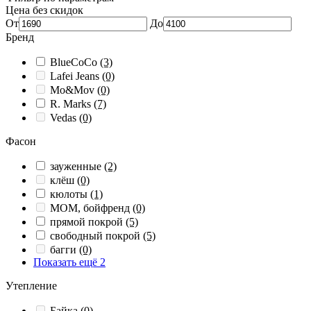
Цена без скидок
От
До
Бренд
BlueCoCo
(3)
Lafei Jeans
(0)
Mo&Mov
(0)
R. Marks
(7)
Vedas
(0)
Фасон
зауженные
(2)
клёш
(0)
кюлоты
(1)
МОМ, бойфренд
(0)
прямой покрой
(5)
свободный покрой
(5)
багги
(0)
Показать ещё 2
Утепление
Байка
(0)