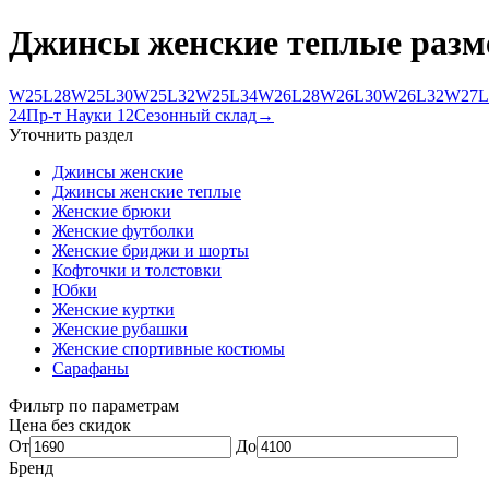
Джинсы женские теплые раз
W25L28
W25L30
W25L32
W25L34
W26L28
W26L30
W26L32
W27L
24
Пр-т Науки 12
Сезонный склад
→
Уточнить раздел
Джинсы женские
Джинсы женские теплые
Женские брюки
Женские футболки
Женские бриджи и шорты
Кофточки и толстовки
Юбки
Женские куртки
Женские рубашки
Женские спортивные костюмы
Сарафаны
Фильтр по параметрам
Цена без скидок
От
До
Бренд