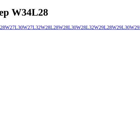
мер W34L28
28
W27L30
W27L32
W28L28
W28L30
W28L32
W29L28
W29L30
W29