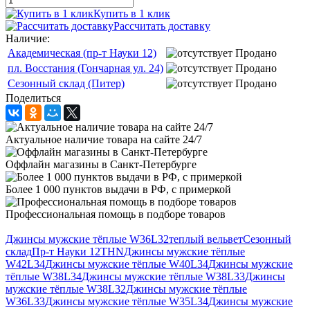
Купить в 1 клик
Рассчитать доставку
Наличие:
Академическая (пр-т Науки 12)
Продано
пл. Восстания (Гончарная ул. 24)
Продано
Сезонный склад (Питер)
Продано
Поделиться
Актуальное наличие товара на сайте 24/7
Оффлайн магазины в Санкт-Петербурге
Более 1 000 пунктов выдачи в РФ, с примеркой
Профессиональная помощь в подборе товаров
Джинсы мужские тёплые W36L32
теплый вельвет
Сезонный
склад
Пр-т Науки 12
THN
Джинсы мужские тёплые
W42L34
Джинсы мужские тёплые W40L34
Джинсы мужские
тёплые W38L34
Джинсы мужские тёплые W38L33
Джинсы
мужские тёплые W38L32
Джинсы мужские тёплые
W36L33
Джинсы мужские тёплые W35L34
Джинсы мужские