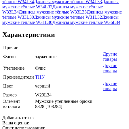
тёплые W34L34
Джинсы мужские тёплые W34L33
Джинсы
мужские тёплые W34L32
Джинсы мужские тёплые
W33L34
Джинсы мужские тёплые W33L33
Джинсы мужские
тёплые W33L30
Джинсы мужские тёплые W31L32
Джинсы
мужские тёплые W31L30
Джинсы мужские тёплые W36L34
Характеристики
Прочие
Другие
Фасон
зауженные
товары
Другие
Утепление
Флис
товары
Производители
THN
Другие
Цвет
черный
товары
Размер
W29L34
Элемент
Мужские утепленные брюки
каталога
8328 [108284]
Добавить отзыв
Ваша оценка:
Опыт использования: