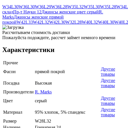
W34L30
W36L30
W36L29
W36L28
W35L32
W35L30
W35L28
W34L
склад
Пр-т Науки 12
Джинсы женские цвет серый
R.
Marks
Джинсы женские прямой
покрой
W42L33
W42L32
W42L30
W32L28
W40L32
W40L30
W40L2
Рассчитываем стоимость доставки
Пожалуйста подождите, рассчет займет немного времени
Характеристики
Прочие
Другие
Фасон
прямой покрой
товары
Другие
Посадка
Высокая
товары
Производители
R. Marks
Другие
Цвет
серый
товары
Другие
Материал
95% хлопок, 5% спандекс
товары
Размер
W28L32
Наличие
Гончарная 24