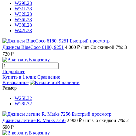
W29L28
W31L28
W32L28
W36L28
W38L28
W42L28
Быстрый просмотр
Джинсы BlueCoco 6180, 9251
4 000 ₽
/ шт
Со скидкой 7%: 3
720 ₽
В корзину
Подробнее
Купить в 1 клик
Сравнение
В избранное
В наличии
Размер
W25L32
W28L32
Быстрый просмотр
Джинсы летние R. Marks 7256
2 900 ₽
/ шт
Со скидкой 7%: 2
690 ₽
В корзину