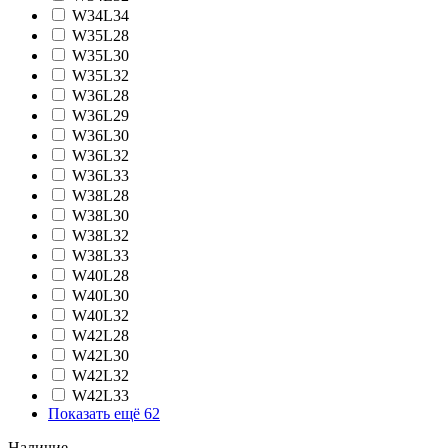
W34L34
W35L28
W35L30
W35L32
W36L28
W36L29
W36L30
W36L32
W36L33
W38L28
W38L30
W38L32
W38L33
W40L28
W40L30
W40L32
W42L28
W42L30
W42L32
W42L33
Показать ещё 62
Наличие