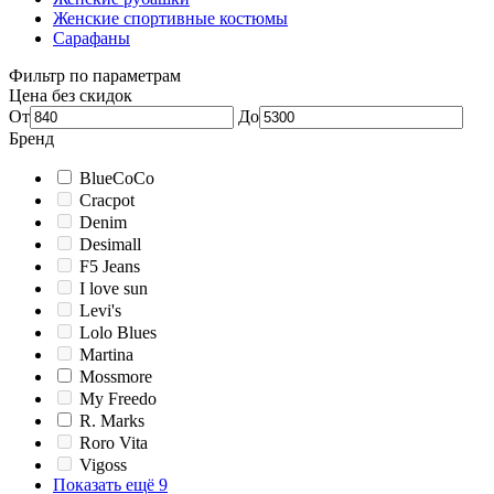
Женские спортивные костюмы
Сарафаны
Фильтр по параметрам
Цена без скидок
От
До
Бренд
BlueCoCo
Cracpot
Denim
Desimall
F5 Jeans
I love sun
Levi's
Lolo Blues
Martina
Mossmore
My Freedo
R. Marks
Roro Vita
Vigoss
Показать ещё 9