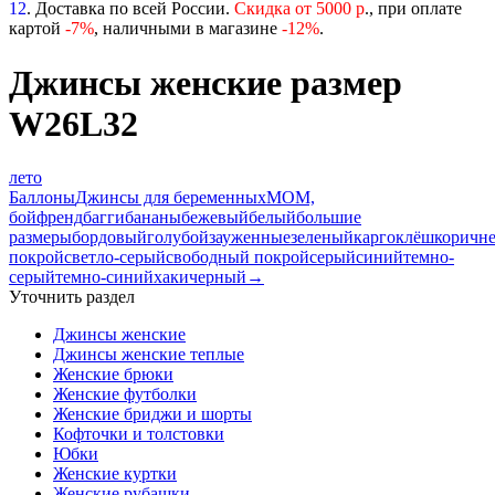
12
. Доставка по всей России.
Скидка от 5000 р
., при оплате
картой
-
7%
, наличными в магазине
-12%
.
Джинсы женские размер
W26L32
лето
Баллоны
Джинсы для беременных
МОМ,
бойфренд
багги
бананы
бежевый
белый
большие
размеры
бордовый
голубой
зауженные
зеленый
карго
клёш
коричн
покрой
светло-серый
свободный покрой
серый
синий
темно-
серый
темно-синий
хаки
черный
→
Уточнить раздел
Джинсы женские
Джинсы женские теплые
Женские брюки
Женские футболки
Женские бриджи и шорты
Кофточки и толстовки
Юбки
Женские куртки
Женские рубашки