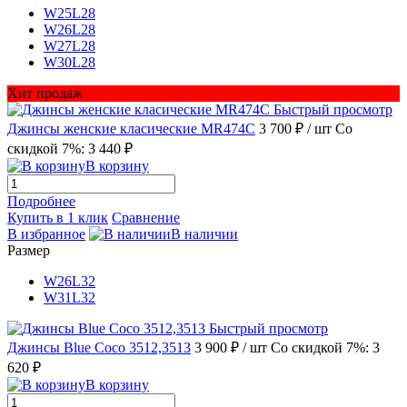
W25L28
W26L28
W27L28
W30L28
Хит продаж
Быстрый просмотр
Джинсы женские класические MR474C
3 700 ₽
/ шт
Со
скидкой 7%: 3 440 ₽
В корзину
Подробнее
Купить в 1 клик
Сравнение
В избранное
В наличии
Размер
W26L32
W31L32
Быстрый просмотр
Джинсы Blue Coco 3512,3513
3 900 ₽
/ шт
Со скидкой 7%: 3
620 ₽
В корзину