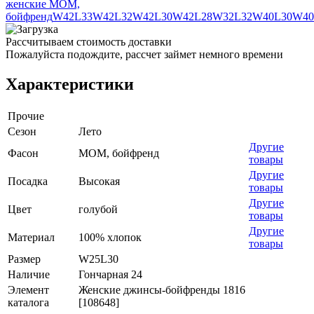
женские МОМ,
бойфренд
W42L33
W42L32
W42L30
W42L28
W32L32
W40L30
W40
Рассчитываем стоимость доставки
Пожалуйста подождите, рассчет займет немного времени
Характеристики
Прочие
Сезон
Лето
Другие
Фасон
МОМ, бойфренд
товары
Другие
Посадка
Высокая
товары
Другие
Цвет
голубой
товары
Другие
Материал
100% хлопок
товары
Размер
W25L30
Наличие
Гончарная 24
Элемент
Женские джинсы-бойфренды 1816
каталога
[108648]