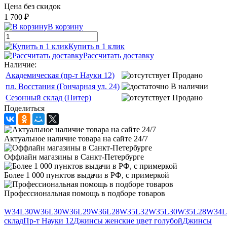
Цена без скидок
1 700 ₽
В корзину
Купить в 1 клик
Рассчитать доставку
Наличие:
Академическая (пр-т Науки 12)
Продано
пл. Восстания (Гончарная ул. 24)
В наличии
Сезонный склад (Питер)
Продано
Поделиться
Актуальное наличие товара на сайте 24/7
Оффлайн магазины в Санкт-Петербурге
Более 1 000 пунктов выдачи в РФ, с примеркой
Профессиональная помощь в подборе товаров
W34L30
W36L30
W36L29
W36L28
W35L32
W35L30
W35L28
W34L
склад
Пр-т Науки 12
Джинсы женские цвет голубой
Джинсы