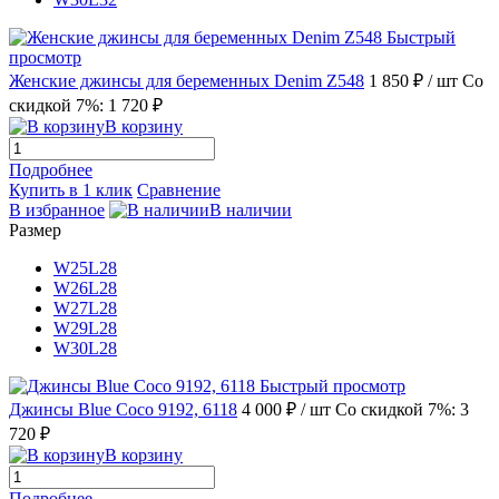
Быстрый
просмотр
Женские джинсы для беременных Denim Z548
1 850 ₽
/ шт
Со
скидкой 7%: 1 720 ₽
В корзину
Подробнее
Купить в 1 клик
Сравнение
В избранное
В наличии
Размер
W25L28
W26L28
W27L28
W29L28
W30L28
Быстрый просмотр
Джинсы Blue Coco 9192, 6118
4 000 ₽
/ шт
Со скидкой 7%: 3
720 ₽
В корзину
Подробнее