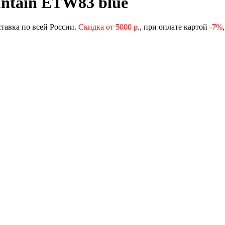
ntain ETW83 blue
ставка по всей России.
Скидка от 5000 р
., при оплате картой
-
7%