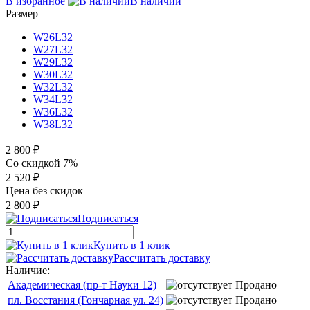
В избранное
В наличии
Размер
W26L32
W27L32
W29L32
W30L32
W32L32
W34L32
W36L32
W38L32
2 800 ₽
Со скидкой 7%
2 520 ₽
Цена без скидок
2 800 ₽
Подписаться
Купить в 1 клик
Рассчитать доставку
Наличие:
Академическая (пр-т Науки 12)
Продано
пл. Восстания (Гончарная ул. 24)
Продано