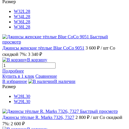
Размер
W32L28
W34L28
W36L28
W38L28
Быстрый
просмотр
Джинсы женские тёплые Blue CoCo 9051
3 600 ₽
/ шт
Со
скидкой 7%: 3 340 ₽
В корзину
Подробнее
Купить в 1 клик
Сравнение
В избранное
В наличии
Размер
W28L30
W29L30
Быстрый просмотр
Джинсы тёплые R. Marks 7326, 7327
2 800 ₽
/ шт
Со скидкой
7%: 2 600 ₽