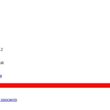
12
кой
р
 просмотр