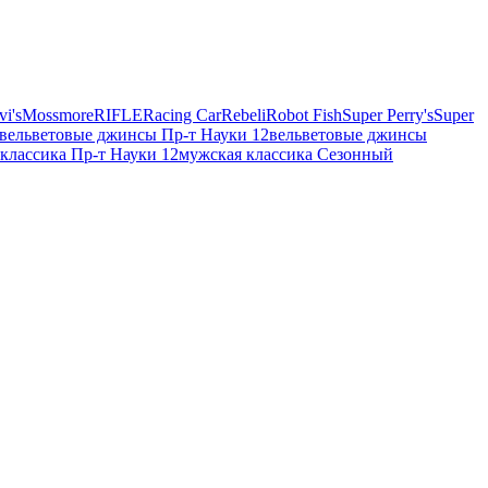
vi's
Mossmore
RIFLE
Racing Car
Rebeli
Robot Fish
Super Perry's
Super
вельветовые джинсы Пр-т Науки 12
вельветовые джинсы
классика Пр-т Науки 12
мужская классика Сезонный