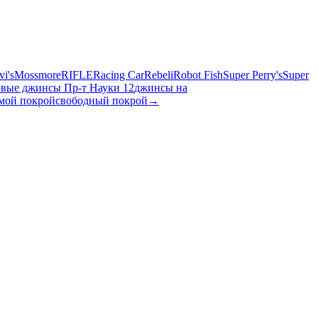
vi's
Mossmore
RIFLE
Racing Car
Rebeli
Robot Fish
Super Perry's
Super
овые джинсы Пр-т Науки 12
джинсы на
мой покрой
свободный покрой
→