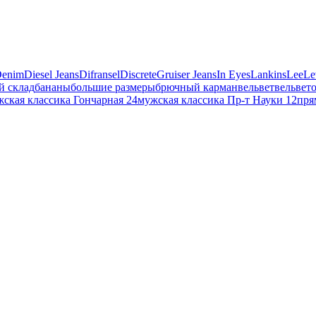
enim
Diesel Jeans
Difransel
Discrete
Gruiser Jeans
In Eyes
Lankins
Lee
Le
й склад
бананы
большие размеры
брючный карман
вельвет
вельвет
ская классика Гончарная 24
мужская классика Пр-т Науки 12
пря