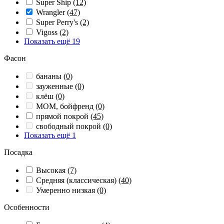
Super Ship
(12)
Wrangler
(47)
Super Perry's
(2)
Vigoss
(2)
Показать ещё 19
Фасон
бананы
(0)
зауженные
(0)
клёш
(0)
МОМ, бойфренд
(0)
прямой покрой
(45)
свободный покрой
(0)
Показать ещё 1
Посадка
Высокая
(7)
Средняя (классическая)
(40)
Умеренно низкая
(0)
Особенности