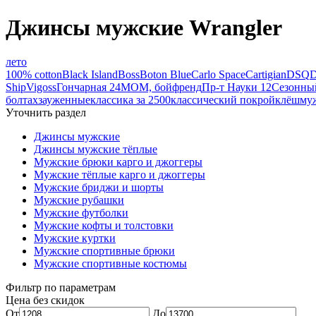
Джинсы мужские Wrangler
лето
100% cotton
Black Island
Boss
Boton Blue
Carlo Space
Cartigian
DSQ
D
Ship
Vigoss
Гончарная 24
МОМ, бойфренд
Пр-т Науки 12
Сезонны
болтах
зауженные
классика за 2500
классический покрой
клёш
муж
Уточнить раздел
Джинсы мужские
Джинсы мужские тёплые
Мужские брюки карго и джоггеры
Мужские тёплые карго и джоггеры
Мужские бриджи и шорты
Мужские рубашки
Мужские футболки
Мужские кофты и толстовки
Мужские куртки
Мужские спортивные брюки
Мужские спортивные костюмы
Фильтр по параметрам
Цена без скидок
От
До