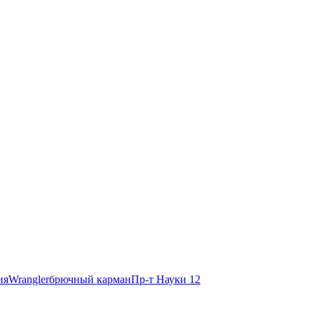
ия
Wrangler
брючный карман
Пр-т Науки 12