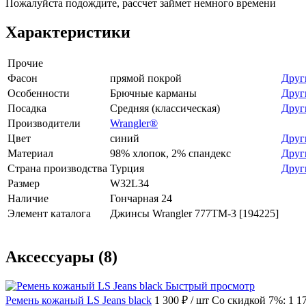
Пожалуйста подождите, рассчет займет немного времени
Характеристики
Прочие
Фасон
прямой покрой
Друг
Особенности
Брючные карманы
Друг
Посадка
Средняя (классическая)
Друг
Производители
Wrangler®
Цвет
синий
Друг
Материал
98% хлопок, 2% спандекс
Друг
Страна производства
Турция
Друг
Размер
W32L34
Наличие
Гончарная 24
Элемент каталога
Джинсы Wrangler 777TM-3 [194225]
Аксессуары (8)
Быстрый просмотр
Ремень кожаный LS Jeans black
1 300 ₽
/ шт
Со скидкой 7%: 1 1