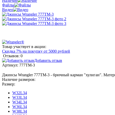
Наличие
Файлы
Видео
Товар участвует в акции:
Скидка 7% на покупку от 5000 рублей
Отзывов: 0
Добавить отзыв
Артикул:
777TM-3
Джинсы Wrangler 777TM-3 - брючный карман "хулиган". Матери
Наличие размеров:
Размер:
W32L34
W33L34
W34L34
W36L34
W38L34