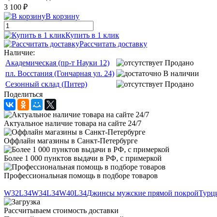
3 100 ₽
В корзину
Купить в 1 клик
Рассчитать доставку
Наличие:
Академическая (пр-т Науки 12)
Продано
пл. Восстания (Гончарная ул. 24)
В наличии
Сезонный склад (Питер)
Продано
Поделиться
Актуальное наличие товара на сайте 24/7
Оффлайн магазины в Санкт-Петербурге
Более 1 000 пунктов выдачи в РФ, с примеркой
Профессиональная помощь в подборе товаров
W32L34
W34L34
W40L34
Джинсы мужские прямой покрой
Турц
Рассчитываем стоимость доставки