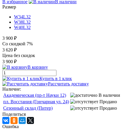
В избранное
В наличии
Размер
W34L32
W38L32
W40L32
3 900 ₽
Со скидкой 7%
3 620 ₽
Цена без скидок
3 900 ₽
В корзину
Купить в 1 клик
Рассчитать доставку
Наличие:
Академическая (пр-т Науки 12)
В наличии
пл. Восстания (Гончарная ул. 24)
Продано
Сезонный склад (Питер)
Продано
Поделиться
Ошибка