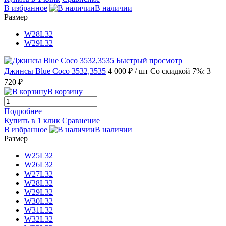
В избранное
В наличии
Размер
W28L32
W29L32
Быстрый просмотр
Джинсы Blue Coco 3532,3535
4 000 ₽
/ шт
Со скидкой 7%: 3
720 ₽
В корзину
Подробнее
Купить в 1 клик
Сравнение
В избранное
В наличии
Размер
W25L32
W26L32
W27L32
W28L32
W29L32
W30L32
W31L32
W32L32