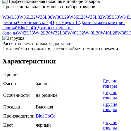
Профессиональная помощь в подборе товаров
W34L30
W36L32
W36L30
W36L29
W36L28
W35L32
W35L30
W34L
резинке
Сезонный склад
Пр-т Науки 12
Джинсы женские цвет
черный
BlueCoCo
Джинсы женские
бананы
W42L33
W42L30
W32L30
W40L32
W40L30
W40L28
W38L
Рассчитываем стоимость доставки
Пожалуйста подождите, рассчет займет немного времени
Характеристики
Прочие
Другие
Фасон
бананы
товары
Другие
Особенности
на резинке
товары
Другие
Посадка
Высокая
товары
Производители
BlueCoCo
Другие
Цвет
черный
товары