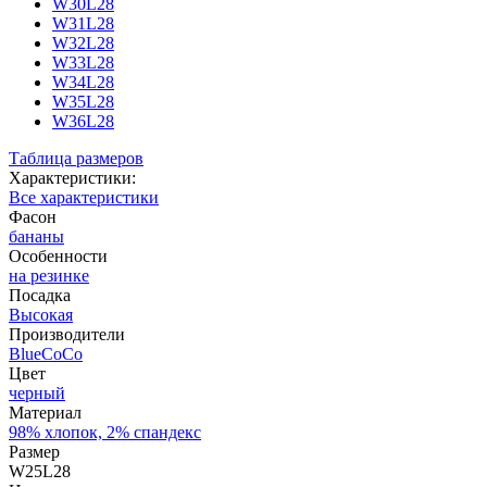
W30L28
W31L28
W32L28
W33L28
W34L28
W35L28
W36L28
Таблица размеров
Характеристики:
Все характеристики
Фасон
бананы
Особенности
на резинке
Посадка
Высокая
Производители
BlueCoCo
Цвет
черный
Материал
98% хлопок, 2% спандекс
Размер
W25L28