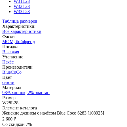
W31L28
W32L28
W33L28
Таблица размеров
Характеристики:
Все характеристики
Фасон
МОМ, бойфренд
Посадка
Высокая
Утепление
Начёс
Производители
BlueCoCo
Цвет
синий
Материал
98% хлопок, 2% эластан
Размер
W28L28
Элемент каталога
Женские джинсы с начёсом Blue Coco 6283 [108925]
2 600 ₽
Со скидкой 7%