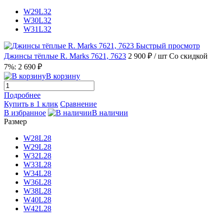
W29L32
W30L32
W31L32
Быстрый просмотр
Джинсы тёплые R. Marks 7621, 7623
2 900 ₽
/ шт
Со скидкой
7%: 2 690 ₽
В корзину
Подробнее
Купить в 1 клик
Сравнение
В избранное
В наличии
Размер
W28L28
W29L28
W32L28
W33L28
W34L28
W36L28
W38L28
W40L28
W42L28